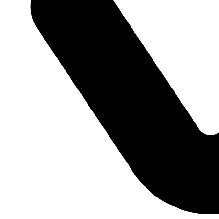
Характеристики
Основное
Год выпуска
2026
Привод
Передний
Тип кузова
Внедорожник
Цвет
Чёрный
VIN
X7LJA15BAC1038247
Руль
левый
Количество дверей
5
Двигатель, трансмиссия и рулевое управление
Объём двигателя
1.5