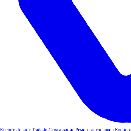
Рассчитать
кредит
Кредит
Лизинг
Trade-in
Страхование
Ремонт автопарков
Корпор