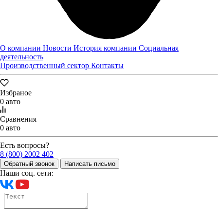
О компании
Новости
История компании
Социальная
деятельность
Производственный сектор
Контакты
Избраное
0 авто
Сравнения
0 авто
Есть вопросы?
8 (800) 2002 402
Оставьте нам контактные данные и наш менеджер свяжется с
Обратный звонок
Написать письмо
вами
Наши соц. сети: