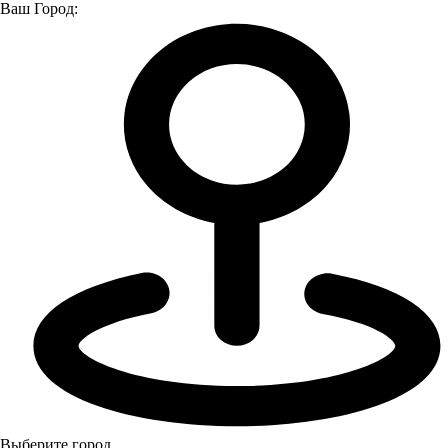
Ваш Город:
Главная страница
О компании
Согласие на направление рекламно-информационных
сообщений
Согласие на направление рекламно-
информационных сообщений
Направляя свои персональные данные, я даю
согласие на направление мне рассылок
рекламно-информационного характера от ООО
“Луидор” (ИНН 5260055963).
В том числе персонализированных рекламных
предложенией на указанный мной адрес
электронной почты, смс-сообщений и звонков
на мой номер телефона.
Выберите город