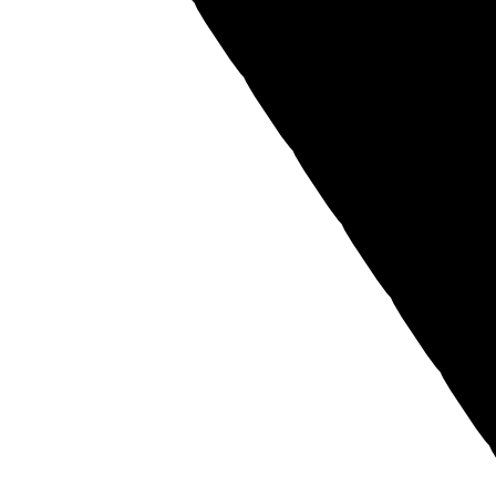
Оставьте нам контактные данные и наш менеджер свяжется с
вами
Я даю
согласие
на обработку своих персональных данных