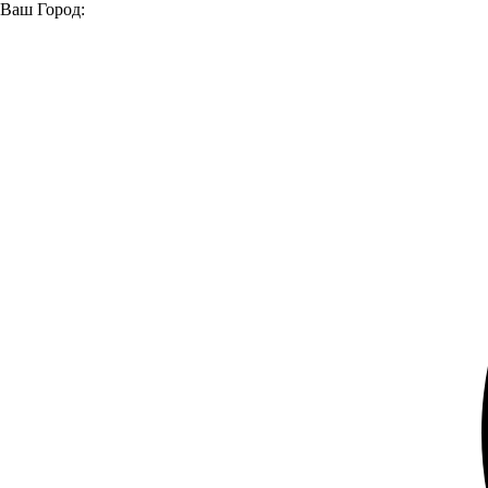
Ваш Город:
Главная страница
Модельный ряд
Модельный ряд
Модельный ряд