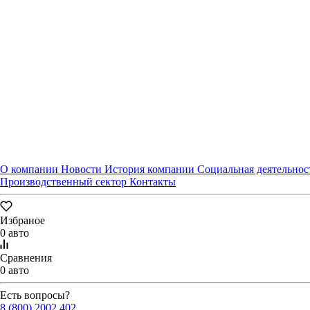
Я даю
согласие
на направление рекламно-информационных сообщений
Заказать звонок
Заявка оставлена
О компании
Новости
История компании
Социальная деятельнос
Производственный сектор
Контакты
Избраное
0 авто
Сравнения
0 авто
Есть вопросы?
8 (800) 2002 402