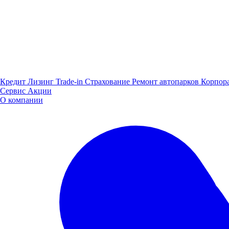
Кредит
Лизинг
Trade-in
Страхование
Ремонт автопарков
Корпор
Сервис
Акции
О компании
Dongfeng