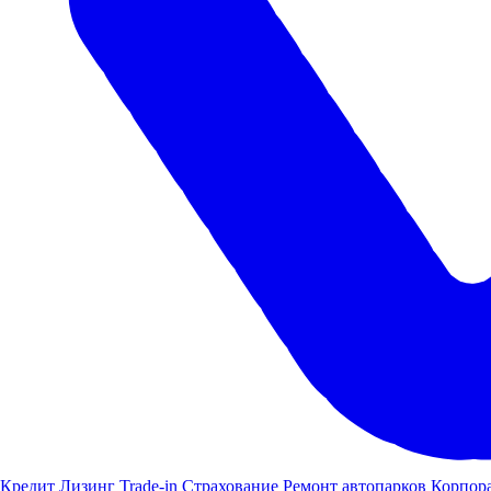
Кредит
Лизинг
Trade-in
Страхование
Ремонт автопарков
Корпор