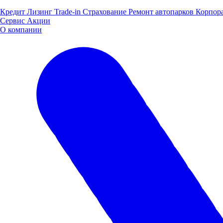
Кредит
Лизинг
Trade-in
Страхование
Ремонт автопарков
Корпор
Сервис
Акции
О компании