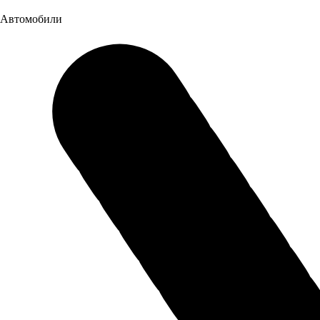
83 л.
Масса и габариты
Автомобили
Длина
5901 мм.
Ширина
1880 мм.
Высота
1951 мм.
Полная масса
3,5 т.
Снаряженная масса
1940 кг.
Дорожный просвет
195 мм.
Двигатель, трансмиссия и рулевое управление
КПП
МКПП 5-ст.
Двигатель
JX493ZLQ4 (Isuzu technology)
Мощность двигателя
109
Тип топлива
Дизель
Экологический класс
ЕВРО 4