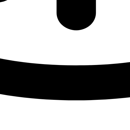
Прицепная техника
Грузовая спецтехника
Трактор
Фургон
Бортовой
Изо
Автобус
Автобус
ний/
туристический
специального
ый
назначения