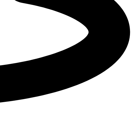
ы и стройтехника
Автобусы
термический
Рефрижератор
Эвакуатор
Промтоварный
Автолавка