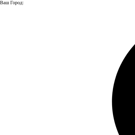
Ваш Город:
Главная страница
Модельный ряд
Автомобили в наличии
Большой выбор автомобилей и техники
Легковые
Легкие коммерческие