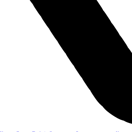
ЭУР
Подвеска и тормоза
Передняя подвеска
Независимая пружинная типа МакФерсон
Задняя подвеска
Полунезависимая подвеска с торсионной балкой
Тормозная система
Дисковая
Оставить заявку
Я даю
согласие
на обработку своих персональных данных
Я даю
согласие
на направление рекламно-информационных сообщений
Отправить