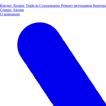
Кредит
Лизинг
Trade-in
Страхование
Ремонт автопарков
Корпор
Сервис
Акции
О компании