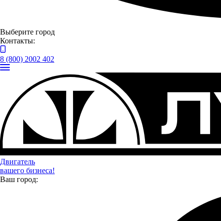
Выберите город
Контакты:
8 (800) 2002 402
Оставить заявку
Двигатель
Я даю
согласие
на обработку своих персональных данных
вашего бизнеса!
Я даю
согласие
на направление рекламно-информационных сообщений
Ваш город:
Отправить