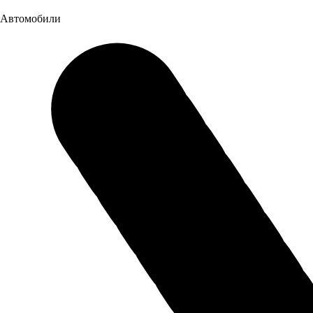
Автомобили
Характеристики
Основное
Привод
Передний
Количество мест
5
Тип кузова
Хэтчбек
Количество дверей
4
Колесная формула
2620 мм
Эксплуатационные показатели
Объём багажника
520 л
Объем топливного бака
50 л