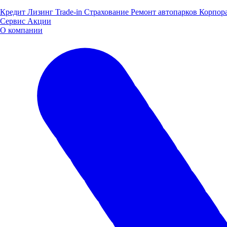
Кредит
Лизинг
Trade-in
Страхование
Ремонт автопарков
Корпор
Сервис
Акции
О компании