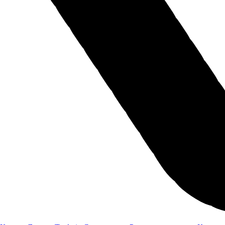
Шины и диски
Шины
425/85 R21 или 390/95 R20
Оставить заявку
Я даю
согласие
на обработку своих персональных данных
Я даю
согласие
на направление рекламно-информационных сообщений
Отправить