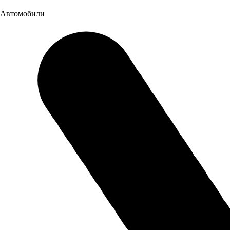
6,6 куб.м.
Грузоподъёмность
Автомобили
9500 кг
Объем топливного бака
210+210 л
Марка топлива
Дизель
Масса и габариты
Ширина колеи передних колес
2050 мм
Ширина колеи задних колес
2050 мм
Длина
7795 мм
Ширина
2500 мм
Высота
3080 мм
Полная масса
20750 кг
Снаряженная масса
11250 кг
Дорожный просвет
385 мм
Двигатель, трансмиссия и рулевое управление