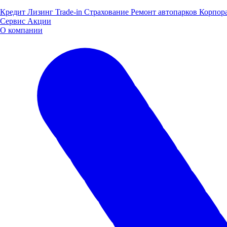
Кредит
Лизинг
Trade-in
Страхование
Ремонт автопарков
Корпор
Сервис
Акции
О компании