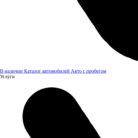
Двигатель
KAMAZ 689.510-400
Мощность двигателя
390
Тип топлива
дизель
Экологический класс
Евро-5
Объём двигателя
8,9
Усилитель руля
гидравлический
В наличии
Каталог автомобилей
Авто с пробегом
Подвеска и тормоза
Услуги
Передняя подвеска
4-х точечная пружинная или 4-х точечная пневматическая
Задняя подвеска
балансирная, рессорная
Передние тормоза
дисковые
Задние тормоза
дисковые
Оставить заявку