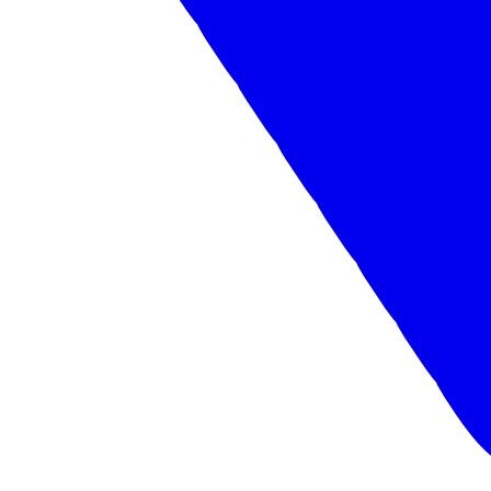
Характеристики
Основное
Привод
Задний
Количество мест
3
Колесная формула
4х2
Эксплуатационные показатели
Грузоподъёмность
11800...12180 кг.
Масса и габариты
Ширина колеи передних колес
2 008 мм
Ширина колеи задних колес
1 860 мм
Полная масса
18 000 кг
Двигатель, трансмиссия и рулевое управление
КПП
Механическая, 6-ступенчатая
Двигатель
ISD270.50