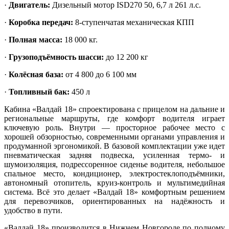
·
Двигатель
:
Дизельный мотор ISD270 50, 6,7 л 261 л.с.
·
Коробка передач
:
8-ступенчатая механическая КПП
·
Полная масса:
18 000 кг.
·
Грузоподъёмность шасси:
до 12 200 кг
·
Колёсная база:
от 4 800 до 6 100 мм
·
Топливный бак:
450 л
Кабина «Валдай 18» спроектирована с прицелом на дальние и
региональные маршруты, где комфорт водителя играет
ключевую роль. Внутри — просторное рабочее место с
хорошей обзорностью, современными органами управления и
продуманной эргономикой. В базовой комплектации уже идет
пневматическая задняя подвеска, усиленная термо- и
шумоизоляция, подрессоренное сиденье водителя, небольшое
спальное место, кондиционер, электростеклоподъёмники,
автономный отопитель, круиз-контроль и мультимедийная
система. Всё это делает «Валдай 18» комфортным решением
для перевозчиков, ориентированных на надёжность и
удобство в пути.
«Валдай 18» производится в Нижнем Новгороде по полному