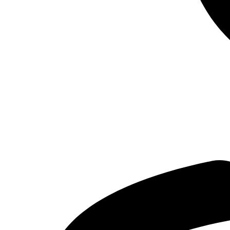
Оставить заявку
Я даю
согласие
на обработку своих персональных данных
Я даю
согласие
на направление рекламно-информационных сообщений
Отправить