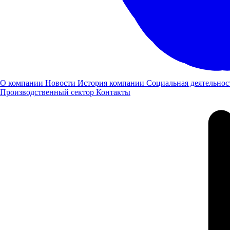
О компании
Новости
История компании
Социальная деятельнос
Производственный сектор
Контакты
Челябинск, Механическая, 14 стр. 1
Построить маршрут
Пн-Пт: 08:00-20:00, Выходные: 08:00-18:00
8 (800) 505 61 77
Автоцентр ГАЗ в Чебоксарах