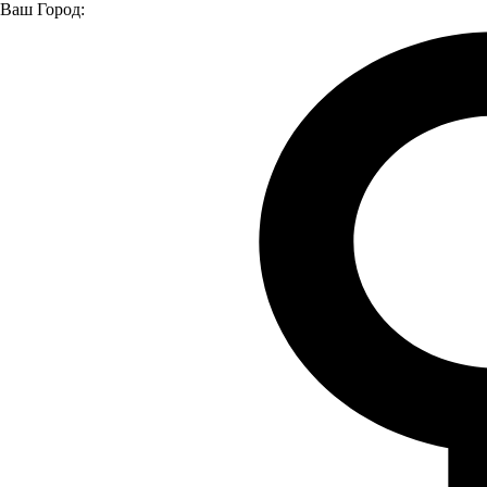
Ваш Город:
Главная страница
Модельный ряд
Ambertruck
Ambertruck WORK
Модельный ряд
Все модели
Ambertruck WORK
Ambertruck JL
Ambertruck JM
Ambertruck SM