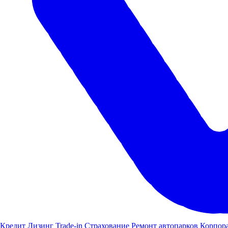
Автоцентры ГАЗ, КАМАЗ, ПАЗ, FOTON, Ambertruck в Уфе
Кредит
Лизинг
Trade-in
Страхование
Ремонт автопарков
Корпор