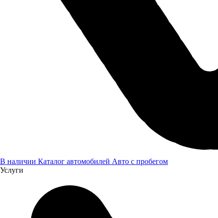
Саранск, Пролетарская 142А
Построить маршрут
Пн-Пт: 08:00-20:00, Выходные: 08:00-18:00
8 (800) 505 61 77
Автоцентр ГАЗ в Тамбове
В наличии
Каталог автомобилей
Авто с пробегом
Услуги