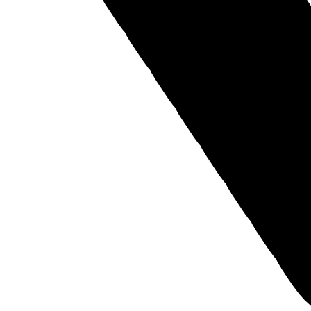
Оставьте нам контактные данные и наш менеджер свяжется с
вами
Я даю
согласие
на обработку своих персональных данных
Я даю
согласие
на направление рекламно-информационных сообщений
Заказать звонок
Заявка оставлена