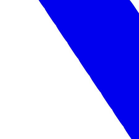
ГК "ЛУИДОР" ПРОДОЛЖАЕТ РАБОТУ ПО
ЛОКАЛИЗАЦИИ АВТОКОМПОНЕНТНОЙ БАЗЫ
Заместитель министра промышленности и торговли России
Альберт Каримов ознакомился с процессом доработки
автомобилей и производства автокомпонентов на мощностях
ГК "Луидор".
02.06.2023
Все новости