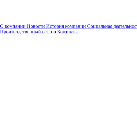
ДЕНЬ КЛИЕНТА И ПОСТАВЩИКА ПАО "КАМАЗ"
ГК "Луидор" приняла участие в Дне клиента и поставщика
ПАО "КАМАЗ" в Нижнем Новгороде.
О компании
Новости
История компании
Социальная деятельнос
Производственный сектор
Контакты
15.10.2021
Новости