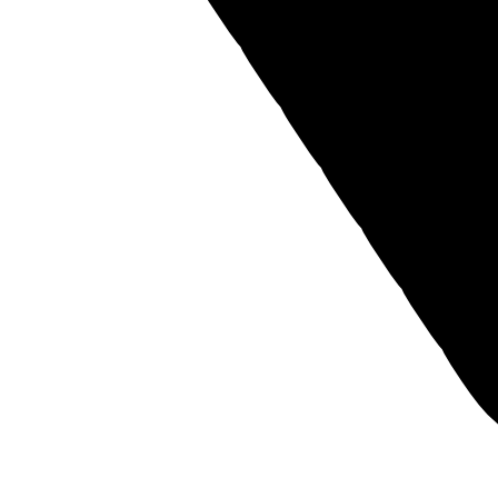
Мы уже начали обрабатывать обращение, в ближайшее время
наш менеджер свяжется с Вами.
Жду звонка