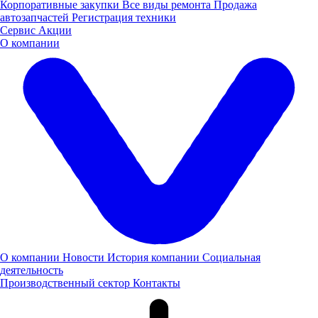
Корпоративные закупки
Все виды ремонта
Продажа
автозапчастей
Регистрация техники
ГК «Луидор» стала партнёром областного конкурса
Сервис
Акции
профессионального мастерства водителей автобусов в
О компании
Самарской области
Группа компаний «Луидор» стала партнером проведения
XXIII областного конкурса профессионального мастерства
водителей автобусов общественного транспорта.
13.07.2026
Мероприятия
О компании
Новости
История компании
Социальная
деятельность
Производственный сектор
Контакты