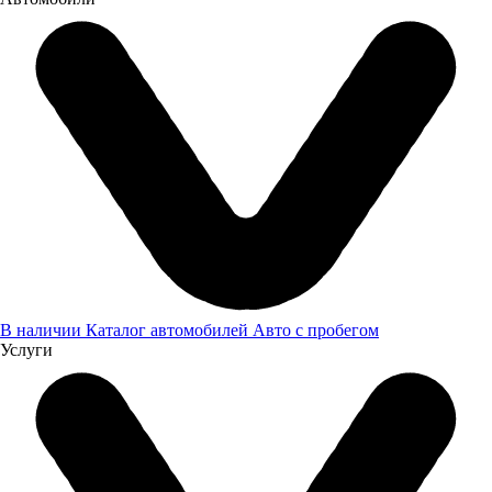
В наличии
Каталог автомобилей
Авто с пробегом
Услуги
Луидор принял участие в отраслевых выставках в Челябинске
Компания «Луидор» приняла участие в профильных
выставках в Челябинске, где презентовала коммерческую
технику и расширила партнёрские связи с представителями
отрасли.